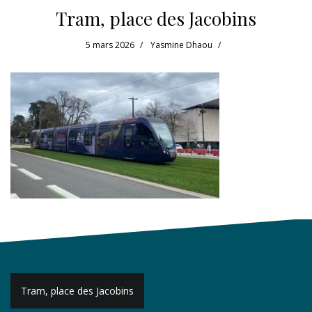
Tram, place des Jacobins
5 mars 2026
Yasmine Dhaou
Navigation
Tram, place des Jacobins
de