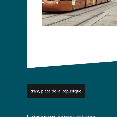
Navigation
tram, place de la République
de
l’article