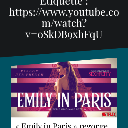
Étiquette :
https://www.youtube.co
m/watch?
v=oSkDB9xhFqU
« Emily in Paris » regorge