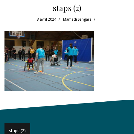
staps (2)
3 avril 2024
Mamadi Sangare
Navigation
staps (2)