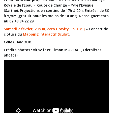
Royale de l’Epau – Route de Changé – Yvré l’Evêque
(Sarthe). Projections en continu de 17h à 20h. Entrée : de 3€
à 5,50€ (gratuit pour les moins de 10 ans). Renseignements
au 02 43 84 22 29.
Samedi 2 février, 20h30, Zero Gravity + S T Ø J
– Concert de
clôture du
Mapping interactif Sculpt
.
Célie CHAMOUX.
Crédits photos : vitav.fr et Timon MOREAU (3 dernières
photos).