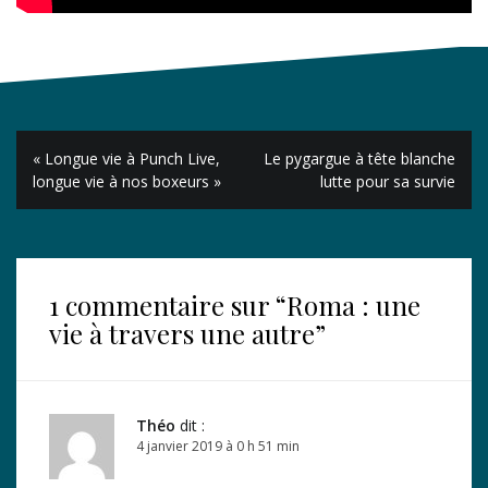
Navigation
« Longue vie à Punch Live,
Le pygargue à tête blanche
de
longue vie à nos boxeurs »
lutte pour sa survie
l’article
1 commentaire sur “
Roma : une
vie à travers une autre
”
Théo
dit :
4 janvier 2019 à 0 h 51 min