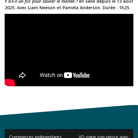
Y a-t-il un flic pour sauver le monde ?
en salle depuis le 13 août
2025. Avec Liam Neeson et Pamela Anderson. Durée : 1h25.
Navigation
Commerces indépendants
JID signe son retour avec