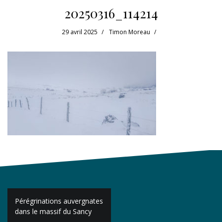
20250316_114214
29 avril 2025
Timon Moreau
Navigation
Pérégrinations auvergnates
de
dans le massif du Sancy