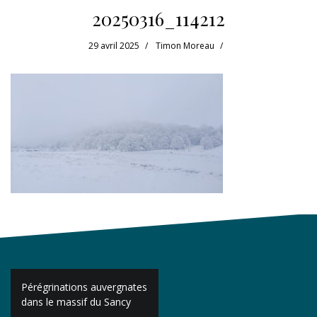
20250316_114212
29 avril 2025
Timon Moreau
Navigation
Pérégrinations auvergnates
de
dans le massif du Sancy