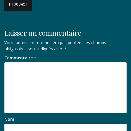
Navigation
P1060451
de
l’article
Laisser un commentaire
Votre adresse e-mail ne sera pas publiée.
Les champs
obligatoires sont indiqués avec
*
Commentaire
*
Nom