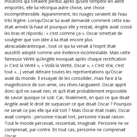
moutons qui s’étaient perdus après qu’une tempête les aient
emportés, elle lui rétorqua autre chose, une chose
incompréhensible. Apparemment, les nuages seraient de l’eau
très légère. Lorsqu’Oscar lui avait demandé comment cette eau
était arrivée là-haut et pourquoi elle y restait, Angèle avait croisé
les bras et répondu : « c’est comme ça ». Oscar omettait de
souligner que son idée à lui était encore plus
abracadabrantesque ; tout ce qui lui venait à l’esprit était
aussitôt adopté comme une évidence incontestable. Mais cette
fameuse Vérité qu’Angèle invoquait après chaque rectification
(« C’est la Vérité », « Voilà la Vérité, Oscar », « C’est Vrai, c’est
tout »…) venait détruire toutes les représentations qu’Oscar
avait du monde. Il essayait de les consolider, mais face à la
magnificence de son amie, ses rêves tanguaient. Oscar apprit
donc qu’il ne savait rien, et qu’il était probablement impossible
de savoir quoique ce soit. Car, finalement, en quoi ce que disait
Angèle avait le droit de surpasser ce que disait Oscar ? Pourquoi
ne serait-ce pas elle qui eût tort ? Mais Oscar était malin, Oscar
avait compris : personne n’avait tort, personne n’avait raison.
Tout le monde percevait, ressentait, imaginait. Personne ne se
comprenait, par contre. En tout cas, personne ne comprenait
Oscar.