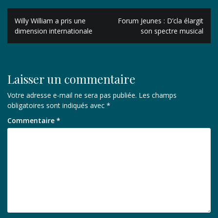
Navigation
Willy William a pris une
Forum Jeunes : D’cla élargit
de
dimension internationale
son spectre musical
l’article
Laisser un commentaire
Votre adresse e-mail ne sera pas publiée.
Les champs
obligatoires sont indiqués avec
*
Commentaire
*