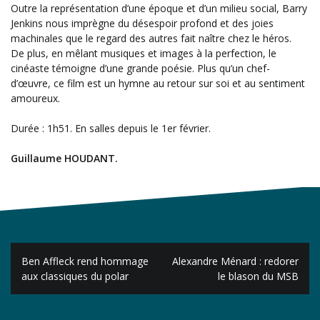
Outre la représentation d’une époque et d’un milieu social, Barry
Jenkins nous imprègne du désespoir profond et des joies
machinales que le regard des autres fait naître chez le héros.
De plus, en mêlant musiques et images à la perfection, le
cinéaste témoigne d’une grande poésie. Plus qu’un chef-
d’œuvre, ce film est un hymne au retour sur soi et au sentiment
amoureux.
Durée : 1h51. En salles depuis le 1er février.
Guillaume HOUDANT.
Navigation
Ben Affleck rend hommage
Alexandre Ménard : redorer
de
aux classiques du polar
le blason du MSB
l’article