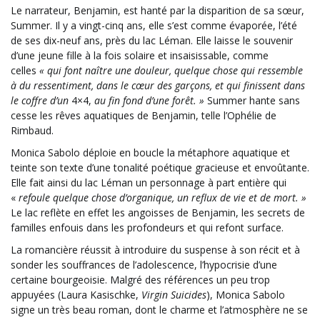
Le narrateur, Benjamin, est hanté par la disparition de sa sœur,
Summer. Il y a vingt-cinq ans, elle s’est comme évaporée, l’été
de ses dix-neuf ans, près du lac Léman. Elle laisse le souvenir
d’une jeune fille à la fois solaire et insaisissable, comme
celles
« qui font
naître une douleur, quelque chose qui ressemble
à du ressentiment, dans le cœur des garçons, et qui finissent dans
le coffre d’un
4×4,
au fin fond d’une f
orêt. »
Summer hante sans
cesse les rêves aquatiques de Benjamin, telle l’Ophélie de
Rimbaud.
Monica Sabolo déploie en boucle la métaphore aquatique et
teinte son texte d’une tonalité poétique gracieuse et envoûtante.
Elle fait ainsi du lac Léman un personnage à part entière qui
«
refoule quelque chose d’organique, un reflux de vie et de mort. »
Le lac reflète en effet les angoisses de Benjamin, les secrets de
familles enfouis dans les profondeurs et qui refont surface.
La romancière réussit à introduire du suspense à son récit et à
sonder les souffrances de l’adolescence, l’hypocrisie d’une
certaine bourgeoisie. Malgré des références un peu trop
appuyées (Laura Kasischke,
Virgin Suicides
), Monica Sabolo
signe un très beau roman, dont le charme et l’atmosphère ne se