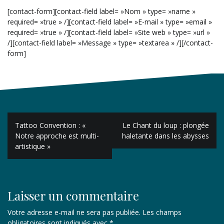
[contact-form][contact-field label= »Nom » type= »name »
required= »true » /][contact-field label= »E-mail » type= »email »
required= »true » /][contact-field label= »Site web » type= »url »
/][contact-field label= »Message » type= »textarea » /][/contact-
form]
Navigation
Tattoo Convention : «
Le Chant du loup : plongée
de
Notre approche est multi-
haletante dans les abysses
artistique »
l’article
Laisser un commentaire
Votre adresse e-mail ne sera pas publiée.
Les champs
obligatoires sont indiqués avec
*