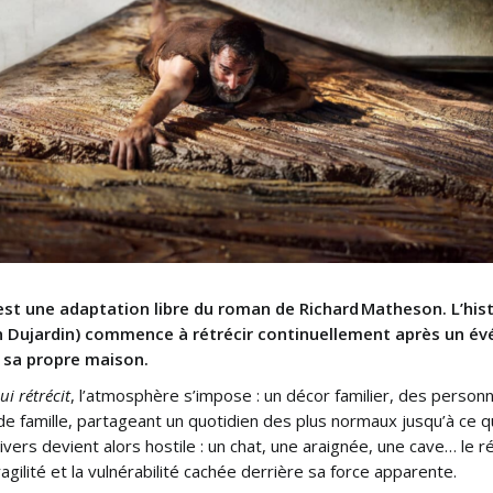
est une adaptation libre du roman de Richard Matheson. L’hi
an Dujardin) commence à rétrécir continuellement après un év
s sa propre maison.
i rétrécit
, l’atmosphère s’impose : un décor familier, des personn
de famille, partageant un quotidien des plus normaux jusqu’à ce q
nivers devient alors hostile : un chat, une araignée, une cave… le 
ragilité et la vulnérabilité cachée derrière sa force apparente.