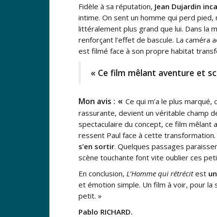
Fidèle à sa réputation,
Jean Dujardin inc
intime. On sent un homme qui perd pied,
littéralement plus grand que lui. Dans la 
renforçant l’effet de bascule. La caméra 
est filmé face à son propre habitat trans
« Ce film mêlant aventure et sc
«
Mon avis :
Ce qui m’a le plus marqué, 
rassurante, devient un véritable champ d
spectaculaire du concept, ce film mêlant a
ressent Paul face à cette transformation.
s’en sortir
. Quelques passages paraissent
scène touchante font vite oublier ces peti
En conclusion,
L’Homme qui rétrécit
est
un
et émotion simple. Un film à voir, pour la 
petit. »
Pablo RICHARD.