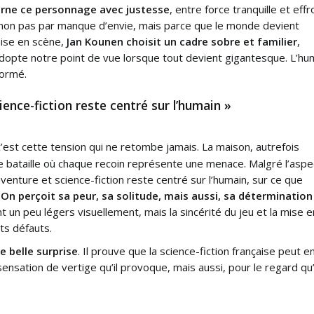
arne ce personnage avec justesse
, entre force tranquille et effr
 non pas par manque d’envie, mais parce que le monde devient
mise en scène,
Jan Kounen choisit un cadre sobre et familier
,
adopte notre point de vue lorsque tout devient gigantesque. L’hu
formé.
ience-fiction reste centré sur l’humain »
c’est cette tension qui ne retombe jamais. La maison, autrefois
e bataille où chaque recoin représente une menace. Malgré l’aspe
venture et science-fiction reste centré sur l’humain, sur ce que
On perçoit sa peur, sa solitude, mais aussi, sa détermination
 un peu légers visuellement, mais la sincérité du jeu et la mise e
ts défauts.
e belle surprise
. Il prouve que la science-fiction française peut 
sensation de vertige qu’il provoque, mais aussi, pour le regard qu’