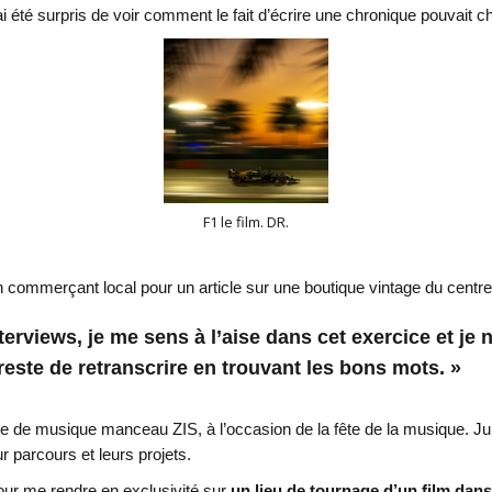
i été surpris de voir comment le fait d’écrire une chronique pouvait c
F1 le film. DR.
un commerçant local pour un article sur une boutique vintage du centr
nterviews, je me sens à l’aise dans cet exercice et je
este de retranscrire en trouvant les bons mots. »
roupe de musique manceau ZIS, à l’occasion de la fête de la musique. J
r parcours et leurs projets.
 pour me rendre en exclusivité sur
un lieu de tournage d’un film dan