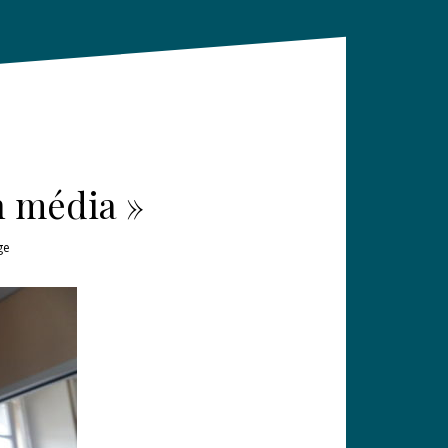
n média »
ge