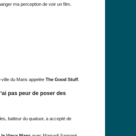
hanger ma perception de voir un film.
e-ville du Mans appelée
The Good Stuff
.
 n’ai pas peur de poser des
ules, batteur du quatuor, a accepté de
s le Vieux Mans
avec Mamadi Sangaré,