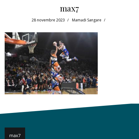
max7
28 novembre 2023
Mamadi Sangare
Navigation
max7