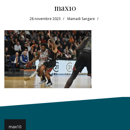
max10
28 novembre 2023
Mamadi Sangare
Navigation
max10