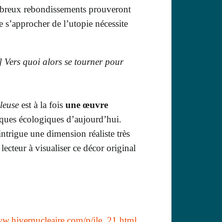
reux rebondissements prouveront
e s’
approcher de l’utopie
n
écessite
…] Vers quoi alors se tourner pour
lleu
se
est à la fois
une œuvre
iques écologiques d’
aujourd’hui
.
intrigue une dimension réaliste très
lecteur à visualiser ce décor original
w.hivernucleaire.com/p/ile_21.html