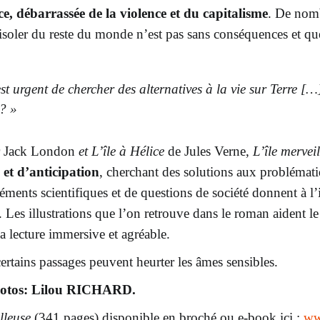
ce, débarrassée d
e
la violence
et du capitalisme
.
De nomb
’isoler du reste du monde n’est pas sans conséquences
et qu
est urgent de chercher des alternatives à la vie sur Terre [
 ? »
r
Jack London
et
L’île à Hélice
de
Jules Verne
,
L’île mervei
 et d’anticipation
,
c
her
chant des solutions aux problémat
éments scientifiques
et
de questions de société donnent à l’
e.
Les illustrations que l’on retrouve dans le roman aident le 
la lecture immersive et agréable.
c
ertains passages peuvent heurter les âmes sensibles.
hotos: L
ilou RICHARD.
illeuse
(341 pages) disponible en broché ou e-book ici :
ww