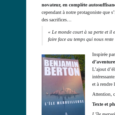
novateur,
en complète autosuffisan
cependant à notre protagoniste que s
des
sacrifices
…
« Le monde court à sa perte et il 
faire face au temps qui nous reste
Inspiré
e
pa
d’aventure
L’ajout
d’él
intéressant
et à rendre 
Attention, 
Texte et p
L’île merve