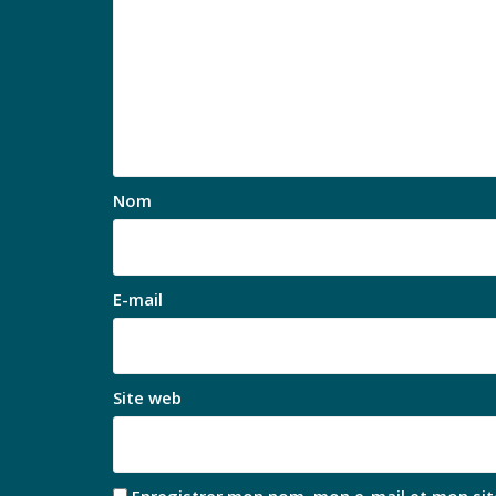
Nom
E-mail
Site web