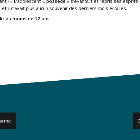
nt ! » L’adolescent
« possédé »
s’évanouit et repris ses esprits
l et il n’avait plus aucun souvenir des derniers mois écoulés.
dit au moins de 12 ans.
alarme
C