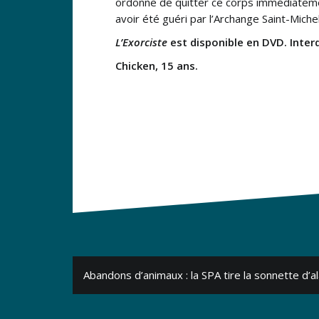
ordonne de quitter ce corps immédiateme
avoir été guéri par l’Archange Saint-Miche
L’Exorciste
est disponible en DVD. Inter
Chicken, 15 ans.
Navigation
Abandons d’animaux : la SPA tire la sonnette d’
de
l’article