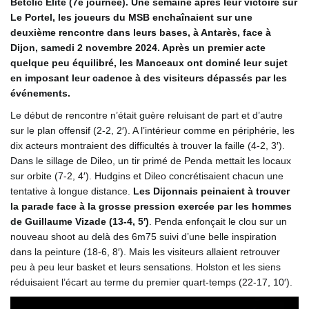
Betclic Elite (7e journée). Une semaine après leur victoire sur
Le Portel, les joueurs du MSB enchaînaient sur une
deuxième rencontre dans leurs bases, à Antarès, face à
Dijon, samedi 2 novembre 2024. Après un premier acte
quelque peu équilibré, les Manceaux ont dominé leur sujet
en imposant leur cadence à des visiteurs dépassés par les
événements.
Le début de rencontre n’était guère reluisant de part et d’autre
sur le plan offensif (2-2, 2′). A l’intérieur comme en périphérie, les
dix acteurs montraient des difficultés à trouver la faille (4-2, 3′).
Dans le sillage de Dileo, un tir primé de Penda mettait les locaux
sur orbite (7-2, 4′). Hudgins et Dileo concrétisaient chacun une
tentative à longue distance.
Les Dijonnais peinaient à trouver
la parade face à la grosse pression exercée par les hommes
de Guillaume Vizade (13-4, 5′)
. Penda enfonçait le clou sur un
nouveau shoot au delà des 6m75 suivi d’une belle inspiration
dans la peinture (18-6, 8′). Mais les visiteurs allaient retrouver
peu à peu leur basket et leurs sensations. Holston et les siens
réduisaient l’écart au terme du premier quart-temps (22-17, 10′).