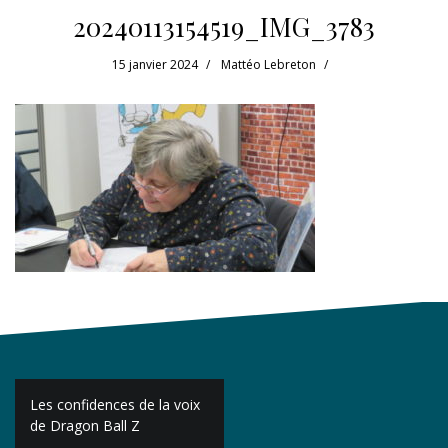
20240113154519_IMG_3783
15 janvier 2024
Mattéo Lebreton
Navigation
Les confidences de la voix
de
de Dragon Ball Z