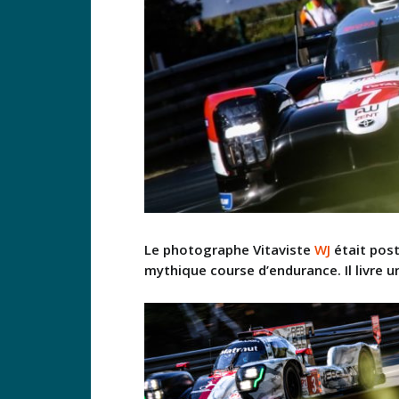
Le photographe Vitaviste
WJ
était post
mythique course d’endurance. Il livre 