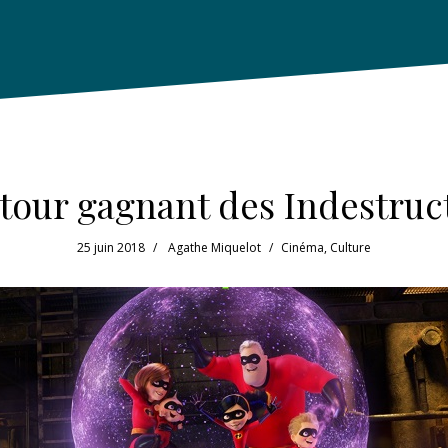
tour gagnant des Indestruc
25 juin 2018
Agathe Miquelot
Cinéma
,
Culture