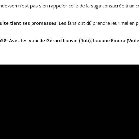
nde-son n’est pas s’en rappeler celle de la saga consacrée à un c
suite tient ses promesses
. Les fans ont dû prendre leur mal en pa
: 1h58. Avec les voix de Gérard Lanvin (Rob), Louane Emera (Vio