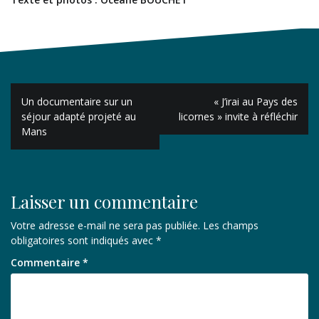
Navigation
Un documentaire sur un
« J’irai au Pays des
de
séjour adapté projeté au
licornes » invite à réfléchir
Mans
l’article
Laisser un commentaire
Votre adresse e-mail ne sera pas publiée.
Les champs
obligatoires sont indiqués avec
*
Commentaire
*