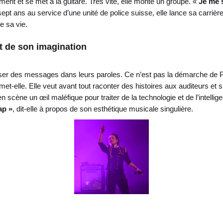
rument et se met à la guitare. Très vite, elle monte un groupe. «
Je me 
ept ans au service d’une unité de police suisse, elle lance sa carriè
e sa vie.
it de son imagination
sser des messages dans leurs paroles. Ce n’est pas la démarche de
met-elle. Elle veut avant tout raconter des histoires aux auditeurs et 
 scène un œil maléfique pour traiter de la technologie et de l’intelligenc
ap »
, dit-elle à propos de son esthétique musicale singulière.