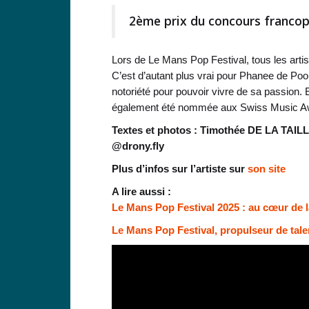
2ème prix du concours franc
Lors de Le Mans Pop Festival, tous les artiste
C’est d’autant plus vrai pour Phanee de Pool 
notoriété pour pouvoir vivre de sa passion.
également été nommée aux Swiss Music Awa
Textes et photos : Timothée DE LA TAILL
@drony.fly
Plus d’infos sur l’artiste sur
son site
A lire aussi :
Le Mans Pop Festival 2025 : au cœur de la
Le Mans Pop Festival, propulseur de tale