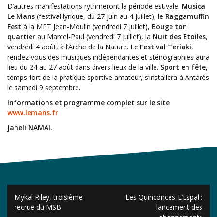
D’autres manifestations rythmeront la période estivale.
Musica
Le Mans
(festival lyrique, du 27 juin au 4 juillet), le
Raggamuffin
Fest
à la MPT Jean-Moulin (vendredi 7 juillet),
Bouge ton
quartier
au Marcel-Paul (vendredi 7 juillet), la
Nuit des Etoiles
,
vendredi 4 août, à l’Arche de la Nature. Le
Festival Teriaki
,
rendez-vous des musiques indépendantes et sténographies aura
lieu du 24 au 27 août dans divers lieux de la ville.
Sport en fête
,
temps fort de la pratique sportive amateur, s’installera à Antarès
le samedi 9 septembre
.
Informations et programme complet sur le site
www.lemans.fr
Jaheli NAMAI.
Navigation
Mykal Riley, troisième
Les Quinconces-L’Espal :
de
recrue du MSB
lancement des