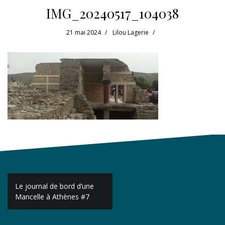
IMG_20240517_104038
21 mai 2024
Lilou Lagerie
Navigation
Le journal de bord d’une
de
Mancelle à Athènes #7
l’article