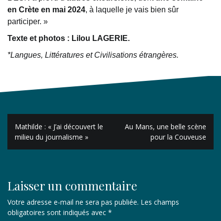
en Crète en mai 2024
, à laquelle je vais bien sûr
participer. »
Texte et photos : Lilou LAGERIE.
*Langues, Littératures et Civilisations étrangères.
Navigation
Mathilde : « J’ai découvert le
Au Mans, une belle scène
de
milieu du journalisme »
pour la Couveuse
l’article
Laisser un commentaire
Votre adresse e-mail ne sera pas publiée.
Les champs
obligatoires sont indiqués avec
*