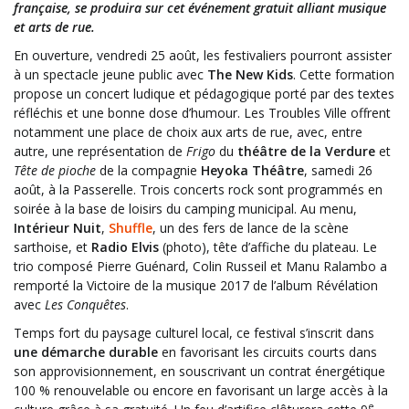
française, se produira sur cet événement gratuit alliant musique
et arts de rue.
En ouverture, vendredi 25 août, les festivaliers pourront assister
à un spectacle jeune public avec
The New Kids
. Cette formation
propose un concert ludique et pédagogique porté par des textes
réfléchis et une bonne dose d’humour. Les Troubles Ville offrent
notamment une place de choix aux arts de rue, avec, entre
autre, une représentation de
Frigo
du
théâtre de la Verdure
et
Tête de pioche
de la compagnie
Heyoka Théâtre
, samedi 26
août, à la Passerelle. Trois concerts rock sont programmés en
soirée à la base de loisirs du camping municipal. Au menu,
Intérieur Nuit
,
Shuffle
, un des fers de lance de la scène
sarthoise, et
Radio Elvis
(photo), tête d’affiche du plateau. Le
trio composé Pierre Guénard, Colin Russeil et Manu Ralambo a
remporté la Victoire de la musique 2017 de l’album Révélation
avec
Les Conquêtes
.
Temps fort du paysage culturel local, ce festival s’inscrit dans
une démarche durable
en favorisant les circuits courts dans
son approvisionnement, en souscrivant un contrat énergétique
100 % renouvelable ou encore en favorisant un large accès à la
e