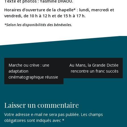
Texte et photos : Yasmine DHAOU.
Horaires d’ouverture de la chapelle* : lundi, mercredi et
vendredi, de 10 h à 12 h et de 15 h à 17 h.
*Selon les disponibilités des bénévoles.
Navigation
Marche ou crève : une
Au Mans, la Grande Dictée
de
adaptation
rencontre un franc succès
cinématographique réussie
l’article
Laisser un commentaire
Votre adresse e-mail ne sera pas publiée.
Les champs
obligatoires sont indiqués avec
*