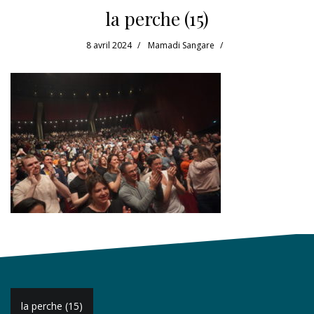
la perche (15)
8 avril 2024
Mamadi Sangare
Navigation
la perche (15)