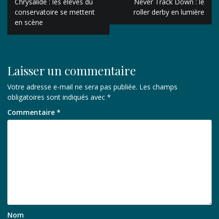
Chrysalide : les élèves du
Never Track Down : le
de
conservatoire se mettent
roller derby en lumière
en scène
l’article
Laisser un commentaire
Votre adresse e-mail ne sera pas publiée.
Les champs
obligatoires sont indiqués avec
*
Commentaire
*
Nom