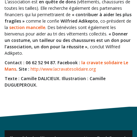
L’association est
en quête de dons
(vêtements, chaussures de
toutes les tailles). Elle recherche également des partenaires
financiers qui lui permettraient de
« contribuer à aider les plus
fragiles »
comme le confie
Wilfried Adikepto
, co-président de
la
section mancelle
. Des bénévoles sont également les
bienvenus pour aider au tri des vêtements collectés.
« Donner
un costume, un tailleur ou des chaussures est un don pour
l’association, un don pour la réussite »
, conclut Wilfried
Adikpeto.
Contact : 06 62 52 94 87. Facebook :
la cravate solidaire Le
Mans
. Site :
http://www.lacravatesolidaire.org
Texte : Camille DALICIEUX. Illustration : Camille
DUGUEPEROUX.
Navigation