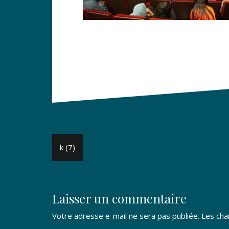
Navigation
k (7)
de
l’article
Laisser un commentaire
Votre adresse e-mail ne sera pas publiée.
Les cha