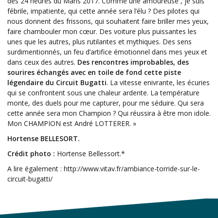
des 24 heures du Mans 2017. Comme une amoureuse , je suis
fébrile, impatiente, qui cette année sera l’élu ? Des pilotes qui
nous donnent des frissons, qui souhaitent faire briller mes yeux,
faire chambouler mon cœur. Des voiture plus puissantes les
unes que les autres, plus rutilantes et mythiques. Des sens
surdimentionnés, un feu d’artifice émotionnel dans mes yeux et
dans ceux des autres.
Des rencontres improbables, des
sourires échangés avec en toile de fond cette piste
légendaire du Circuit Bugatti
. La vitesse enivrante, les écuries
qui se confrontent sous une chaleur ardente. La température
monte, des duels pour me capturer, pour me séduire. Qui sera
cette année sera mon Champion ? Qui réussira à être mon idole.
Mon CHAMPION est André LOTTERER. »
Hortense BELLESORT.
Crédit photo :
Hortense Bellessort.*
A lire également : http://www.vitav.fr/ambiance-torride-sur-le-
circuit-bugatti/