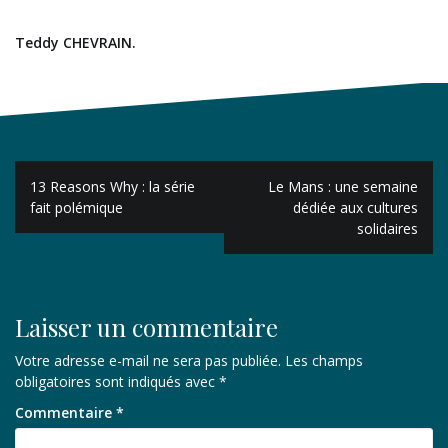
Teddy CHEVRAIN.
Navigation
13 Reasons Why : la série
Le Mans : une semaine
de
fait polémique
dédiée aux cultures
solidaires
l’article
Laisser un commentaire
Votre adresse e-mail ne sera pas publiée.
Les champs
obligatoires sont indiqués avec
*
Commentaire
*