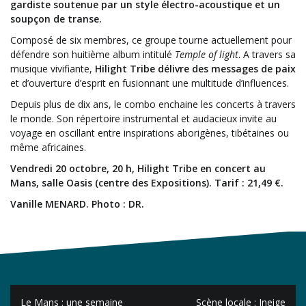
gardiste soutenue par un style électro-acoustique et un
soupçon de transe.
Composé de six membres, ce groupe tourne actuellement pour
défendre son huitième album intitulé
Temple of light
. A travers sa
musique vivifiante,
Hilight Tribe délivre des messages de paix
et d’ouverture d’esprit en fusionnant une multitude d’influences.
Depuis plus de dix ans, le combo enchaine les concerts à travers
le monde. Son répertoire instrumental et audacieux invite au
voyage en oscillant entre inspirations aborigènes, tibétaines ou
même africaines.
Vendredi 20 octobre, 20 h, Hilight Tribe en concert au
Mans, salle Oasis (centre des Expositions). Tarif : 21,49 €.
Vanille MENARD. Photo : DR.
Navigation
Le Mans : une semaine
Scène locale : Ineige