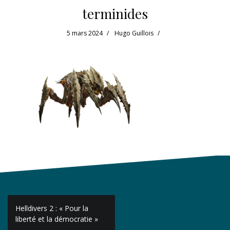
terminides
5 mars 2024
Hugo Guillois
Navigation
Helldivers 2 : « Pour la
de
liberté et la démocratie »