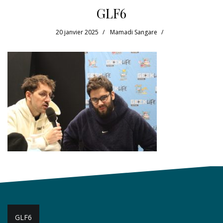
GLF6
20 janvier 2025
Mamadi Sangare
Navigation
GLF6