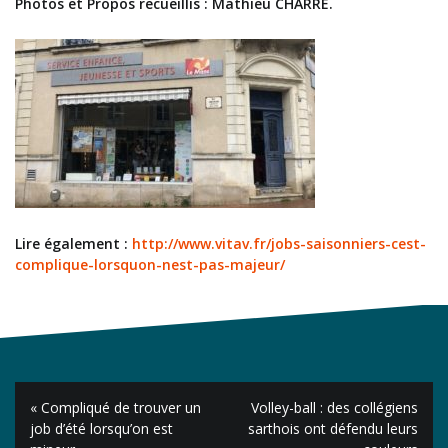
Photos et Propos recueillis : Mathieu CHARRÉ.
Lire également :
http://www.vitav.fr/jobs-saisonniers-cest-
complique-lorsquon-nest-pas-majeur/
Navigation
« Compliqué de trouver un
Volley-ball : des collégiens
de
job d’été lorsqu’on est
sarthois ont défendu leurs