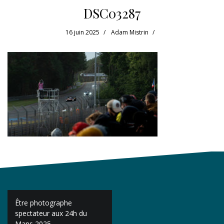
DSC03287
16 juin 2025
Adam Mistrin
Navigation
Être photographe
de
spectateur aux 24h du
Mans 2025