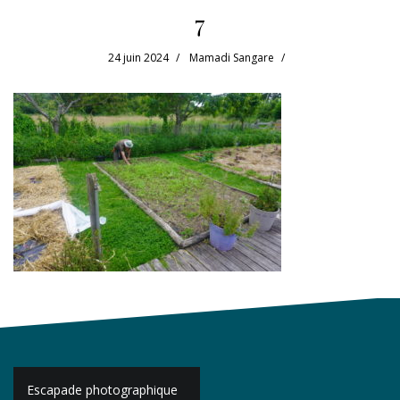
7
24 juin 2024
Mamadi Sangare
Navigation
Escapade photographique