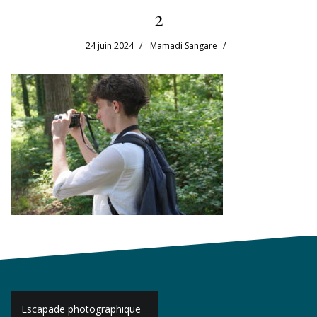
2
24 juin 2024
Mamadi Sangare
Navigation
Escapade photographique