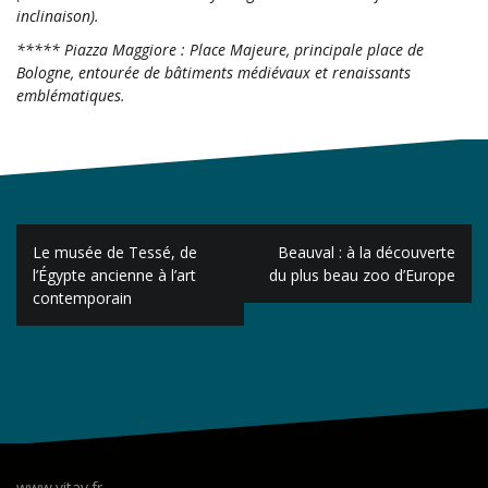
inclinaison).
***** Piazza Maggiore : Place Majeure, principale place de
Bologne, entourée de bâtiments médiévaux et renaissants
emblématiques.
Navigation
Le musée de Tessé, de
Beauval : à la découverte
de
l’Égypte ancienne à l’art
du plus beau zoo d’Europe
contemporain
l’article
www.vitav.fr