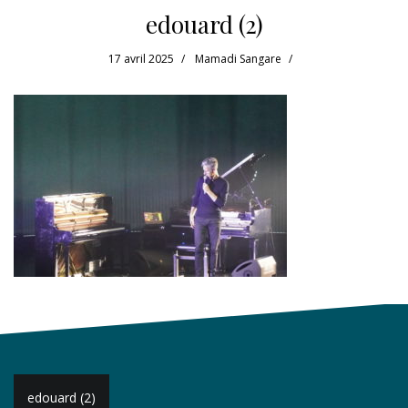
edouard (2)
17 avril 2025
Mamadi Sangare
Navigation
edouard (2)