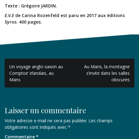
Texte : Grégoire JARDIN.
E.V.E
de Carina Rozenfeld est paru en 2017 aux éditions
Syros. 400 pages.
Navigation
Un voyage anglo-saxon au
Au Mans, la montagne
de
Comptoir Irlandais, au
s’invite dans les salles
Mans
obscures
l’article
Laisser un commentaire
Votre adresse e-mail ne sera pas publiée.
Les champs
obligatoires sont indiqués avec
*
Commentaire
*