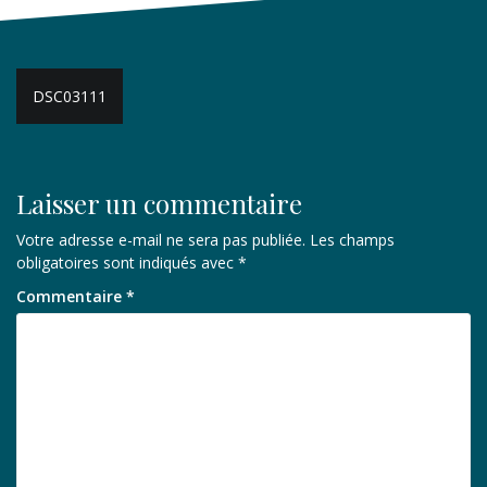
Navigation
DSC03111
de
l’article
Laisser un commentaire
Votre adresse e-mail ne sera pas publiée.
Les champs
obligatoires sont indiqués avec
*
Commentaire
*