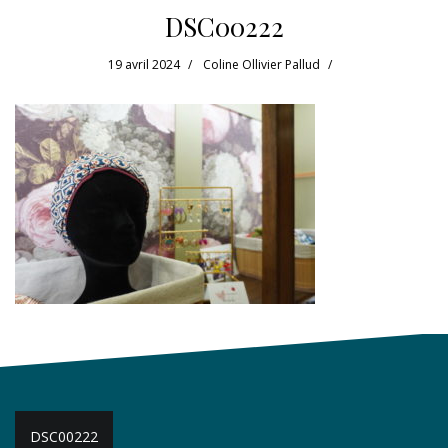
DSC00222
19 avril 2024
Coline Ollivier Pallud
Navigation
DSC00222