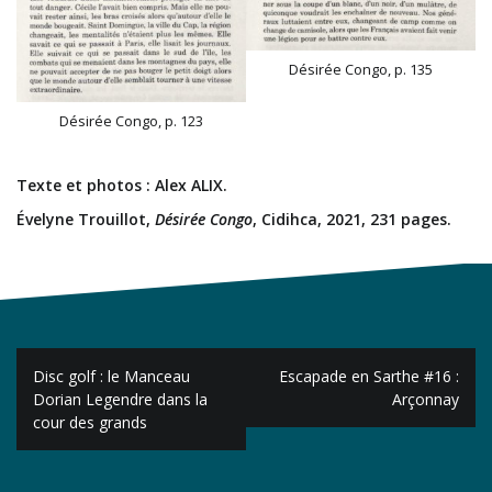
Désirée Congo, p. 135
Désirée Congo, p. 123
Texte et photos : Alex ALIX.
Évelyne Trouillot,
Désirée Congo
, Cidihca, 2021, 231 pages.
Navigation
Disc golf : le Manceau
Escapade en Sarthe #16 :
de
Dorian Legendre dans la
Arçonnay
cour des grands
l’article